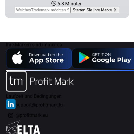
6-8 Minuten
Starten Sie Ihre Marke
Ihre Marken sind immer da
Laufzeit und Bedingungen
support@profitmark.lu
@profitmark.eu