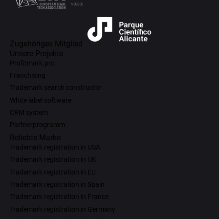
Zugehöriges Mitglied
Unsere Projekte
Profitmark.pro
Franchising
Trademark search constructor
White label software
CRM system
Partnerprogramm
Beliebte Marke
Trademark registration in USA
Trademark registration in UK
Trademark registration in EU
Trademark registration in Spain
Trademark registration in France
Trademark registration in Germany